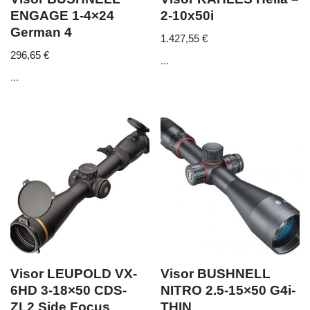
ENGAGE 1-4×24
2-10x50i
German 4
1.427,55
€
296,65
€
...
...
Visor LEUPOLD VX-
Visor BUSHNELL
6HD 3-18×50 CDS-
NITRO 2.5-15×50 G4i-
ZL2 Side Focus
THIN