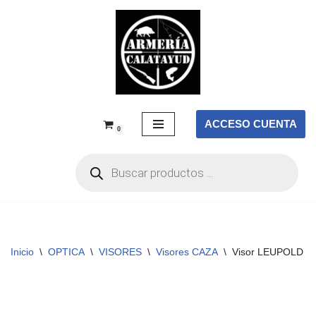
Saltar
al
contenido
ACCESO CUENTA
0
Inicio
\
OPTICA
\
VISORES
\
Visores CAZA
\
Visor LEUPOLD Ma