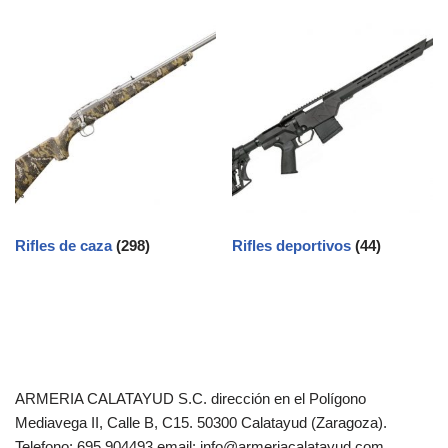
Rifles de caza
(298)
Rifles deportivos
(44)
ARMERIA CALATAYUD S.C. dirección en el Polígono
Mediavega II, Calle B, C15. 50300 Calatayud (Zaragoza).
Telefono: 695 904493 email: info@armeriacalatayud.com