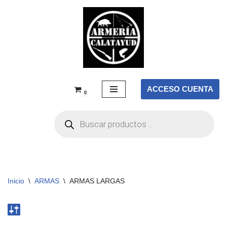
Saltar
al
contenido
ACCESO CUENTA
0
Inicio
\
ARMAS
\
ARMAS LARGAS