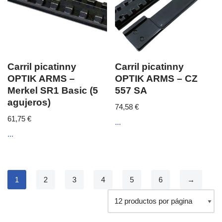
Carril picatinny
Carril picatinny
OPTIK ARMS –
OPTIK ARMS – CZ
Merkel SR1 Basic (5
557 SA
agujeros)
74,58
€
61,75
€
...
...
1
2
3
4
5
6
→