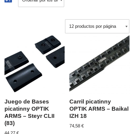
Juego de Bases
Carril picatinny
picatinny OPTIK
OPTIK ARMS – Baikal
ARMS – Steyr CLII
IZH 18
(83)
74,58
€
44,27
€