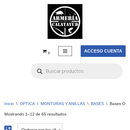
Saltar
al
contenido
ACCESO CUENTA
0
Inicio
\
OPTICA
\
MONTURAS Y ANILLAS
\
BASES
\
Bases OP
Mostrando 1–12 de 65 resultados