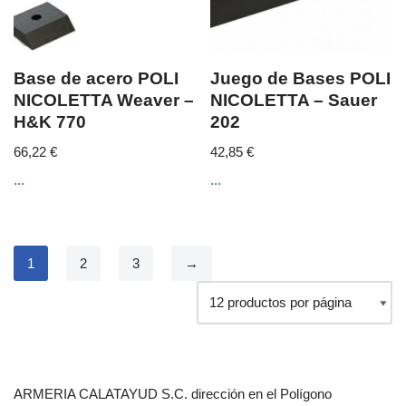
Base de acero POLI
Juego de Bases POLI
NICOLETTA Weaver –
NICOLETTA – Sauer
H&K 770
202
66,22
€
42,85
€
...
...
1
2
3
→
ARMERIA CALATAYUD S.C. dirección en el Polígono