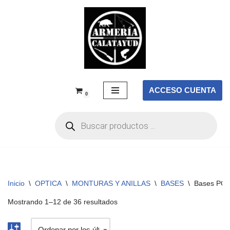
Saltar
al
contenido
ACCESO CUENTA
0
Inicio
\
OPTICA
\
MONTURAS Y ANILLAS
\
BASES
\
Bases PO
Mostrando 1–12 de 36 resultados