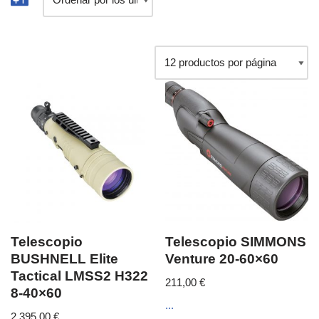
Telescopio
Telescopio SIMMONS
BUSHNELL Elite
Venture 20-60×60
Tactical LMSS2 H322
211,00
€
8-40×60
...
2.395,00
€