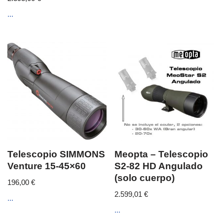
...
Telescopio SIMMONS
Meopta – Telescopio
Venture 15-45×60
S2-82 HD Angulado
(solo cuerpo)
196,00
€
2.599,01
€
...
...