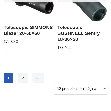
Telescopio SIMMONS
Telescopio
Blazer 20-60×60
BUSHNELL Sentry
18-36×50
174,80
€
173,40
€
...
...
1
2
→