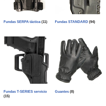
Fundas SERPA táctica
(11)
Fundas STANDARD
(94)
Fundas T-SERIES servicio
Guantes
(8)
(15)