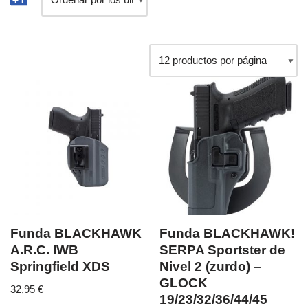
Funda BLACKHAWK
Funda BLACKHAWK!
A.R.C. IWB
SERPA Sportster de
Springfield XDS
Nivel 2 (zurdo) –
GLOCK
32,95
€
19/23/32/36/44/45