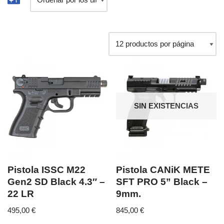
SIN EXISTENCIAS
Pistola ISSC M22
Pistola CANiK METE
Gen2 SD Black 4.3″ –
SFT PRO 5” Black –
22 LR
9mm.
495,00
€
845,00
€