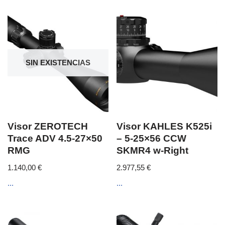
SIN EXISTENCIAS
Visor ZEROTECH
Visor KAHLES K525i
Trace ADV 4.5-27×50
– 5-25×56 CCW
RMG
SKMR4 w-Right
1.140,00
€
2.977,55
€
...
...