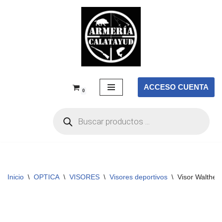
Saltar
al
contenido
ACCESO CUENTA
0
Inicio
\
OPTICA
\
VISORES
\
Visores deportivos
\
Visor Walther