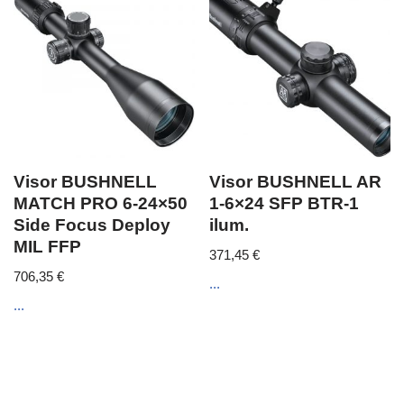
Visor BUSHNELL
Visor BUSHNELL AR
MATCH PRO 6-24×50
1-6×24 SFP BTR-1
Side Focus Deploy
ilum.
MIL FFP
371,45
€
706,35
€
...
...