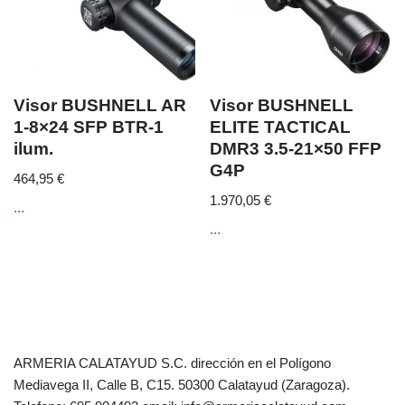
Visor BUSHNELL AR
Visor BUSHNELL
1-8×24 SFP BTR-1
ELITE TACTICAL
ilum.
DMR3 3.5-21×50 FFP
G4P
464,95
€
1.970,05
€
...
...
ARMERIA CALATAYUD S.C. dirección en el Polígono
Mediavega II, Calle B, C15. 50300 Calatayud (Zaragoza).