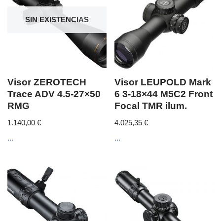
SIN EXISTENCIAS
Visor ZEROTECH
Visor LEUPOLD Mark
Trace ADV 4.5-27×50
6 3-18×44 M5C2 Front
RMG
Focal TMR ilum.
1.140,00
€
4.025,35
€
...
...