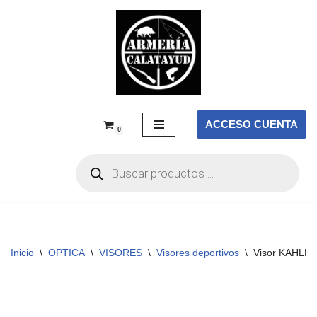
Saltar
al
contenido
ACCESO CUENTA
0
Inicio
\
OPTICA
\
VISORES
\
Visores deportivos
\
Visor KAHLES