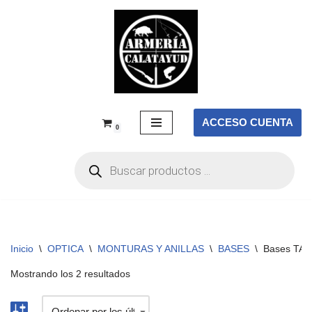
Saltar
al
contenido
ACCESO CUENTA
0
Inicio
\
OPTICA
\
MONTURAS Y ANILLAS
\
BASES
\
Bases TA
Mostrando los 2 resultados