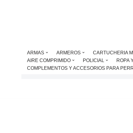
Saltar
al
contenido
ARMAS
ARMEROS
CARTUCHERIA M
AIRE COMPRIMIDO
POLICIAL
ROPA 
COMPLEMENTOS Y ACCESORIOS PARA PER