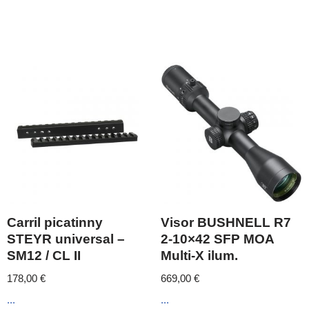
Carril picatinny
Visor BUSHNELL R7
STEYR universal –
2-10×42 SFP MOA
SM12 / CL II
Multi-X ilum.
178,00
€
669,00
€
...
...