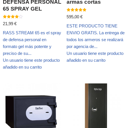
DEFENSA PERSONAL
armas cortas
65 SPRAY GEL
Valorado
595,00
€
con
Valorado
5.00
21,99
€
ESTE PRODUCTO TIENE
con
de 5
4.00
RASS STREAM 65 es el spray
ENVIO GRATIS. La entrega de
de 5
de defensa personal en
todos los armeros se realizará
formato gel más potente y
por agencia de...
preciso de su...
Un usuario tiene este producto
Un usuario tiene este producto
añadido en su carrito
añadido en su carrito