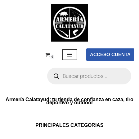
Saltar
al
contenido
ACCESO CUENTA
0
Armería Calatayud: tu tienda de confianza en caza, tiro
deportivo y outdoor
PRINCIPALES CATEGORIAS