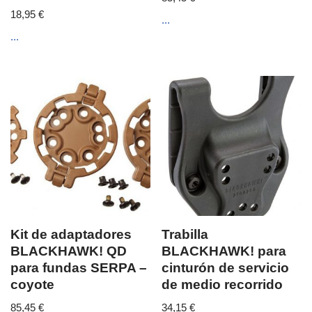
18,95
€
...
...
Kit de adaptadores
Trabilla
BLACKHAWK! QD
BLACKHAWK! para
para fundas SERPA –
cinturón de servicio
coyote
de medio recorrido
85,45
€
34,15
€