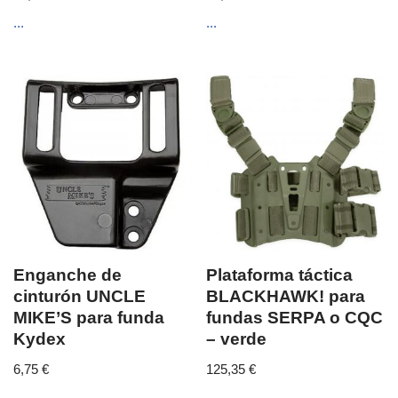
...
...
Enganche de
Plataforma táctica
cinturón UNCLE
BLACKHAWK! para
MIKE’S para funda
fundas SERPA o CQC
Kydex
– verde
6,75
€
125,35
€
...
...