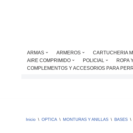
Saltar
al
contenido
ARMAS
ARMEROS
CARTUCHERIA M
AIRE COMPRIMIDO
POLICIAL
ROPA 
COMPLEMENTOS Y ACCESORIOS PARA PER
Inicio
\
OPTICA
\
MONTURAS Y ANILLAS
\
BASES
\