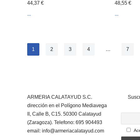
44,37
€
48,55
€
...
...
1
2
3
4
…
7
ARMERIA CALATAYUD S.C.
Suscr
dirección en el Polígono Mediavega
II, Calle B, C15. 50300 Calatayud
(Zaragoza). Telefono: 695 904493
Ace
email: info@armeriacalatayud.com