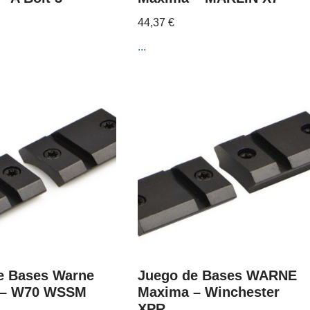
44,37
€
...
e Bases Warne
Juego de Bases WARNE
 – W70 WSSM
Maxima – Winchester
XPR