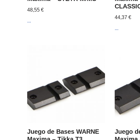
CLASSI
48,55
€
44,37
€
...
...
Juego de Bases WARNE
Juego d
Maxima – Tikka T3
Maxima –