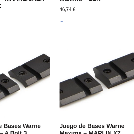
C
46,74
€
...
e Bases Warne
Juego de Bases Warne
 A Bolt 3
Maxima – MARLIN X7