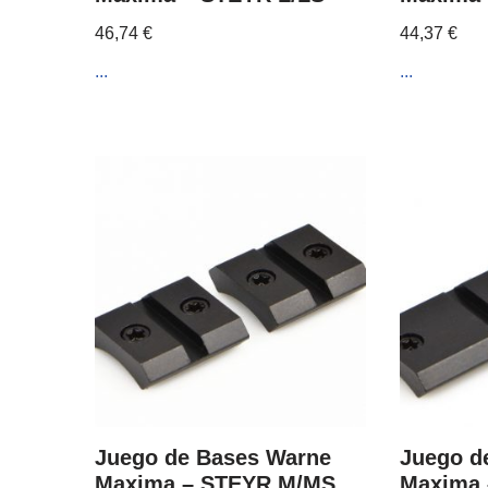
46,74
€
44,37
€
...
...
Juego de Bases Warne
Juego d
Maxima – STEYR M/MS
Maxima