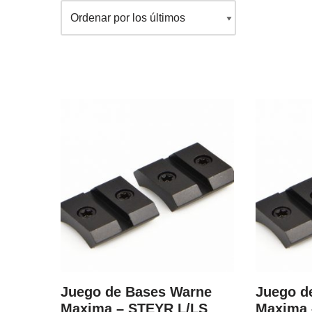
Juego de Bases Warne
Juego d
Maxima – STEYR L/LS
Maxima 