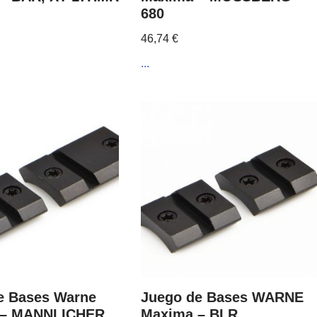
680
46,74
€
...
e Bases Warne
Juego de Bases WARNE
 – MANNLICHER
Maxima – BLR