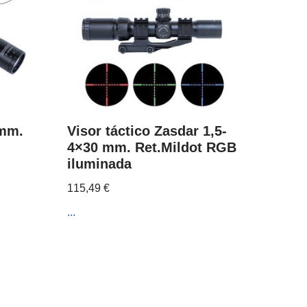
 mm.
Visor táctico Zasdar 1,5-
4×30 mm. Ret.Mildot RGB
iluminada
115,49
€
...