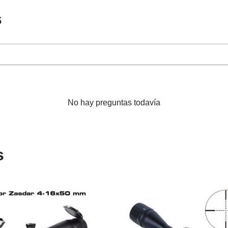
s
No hay preguntas todavía
s