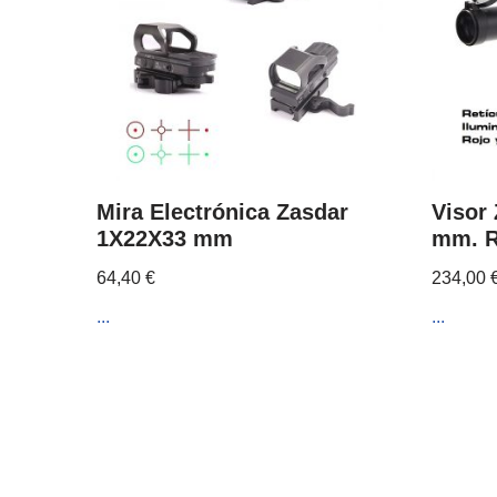
Mira Electrónica Zasdar
Visor
1X22X33 mm
mm. R
64,40
€
234,00
...
...