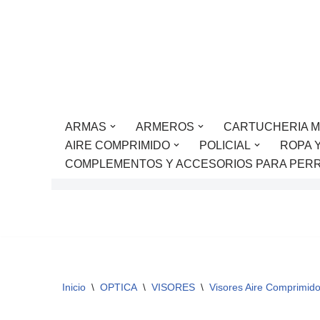
Saltar
al
contenido
ARMAS
ARMEROS
CARTUCHERIA M
AIRE COMPRIMIDO
POLICIAL
ROPA 
COMPLEMENTOS Y ACCESORIOS PARA PER
Inicio
\
OPTICA
\
VISORES
\
Visores Aire Comprimid