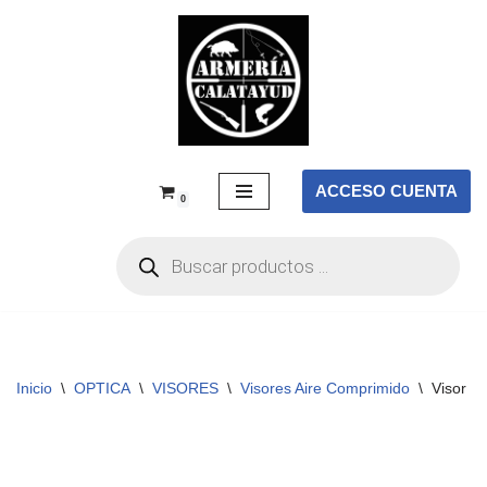
Saltar
al
contenido
ACCESO CUENTA
0
Inicio
\
OPTICA
\
VISORES
\
Visores Aire Comprimido
\
Visor E