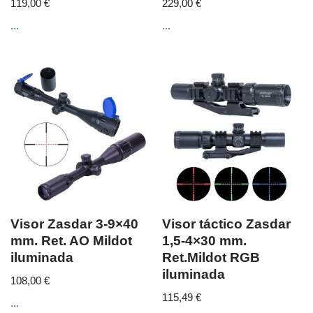
119,00
€
229,00
€
...
...
Visor Zasdar 3-9×40
Visor táctico Zasdar
mm. Ret. AO Mildot
1,5-4×30 mm.
iluminada
Ret.Mildot RGB
iluminada
108,00
€
115,49
€
...