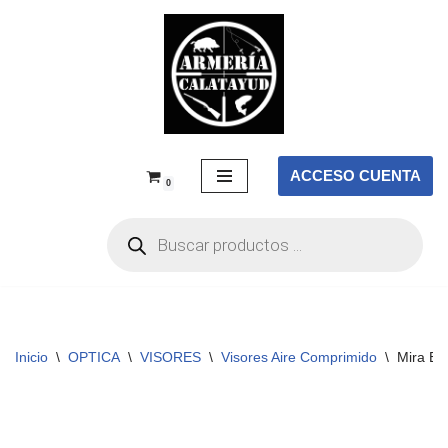
Saltar
al
contenido
ACCESO CUENTA
0
Inicio
\
OPTICA
\
VISORES
\
Visores Aire Comprimido
\
Mira El