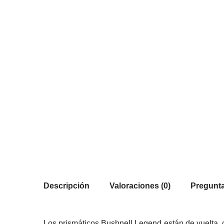
Descripción
Valoraciones (0)
Pregunta
Los prismáticos Bushnell Legend están de vuelta,