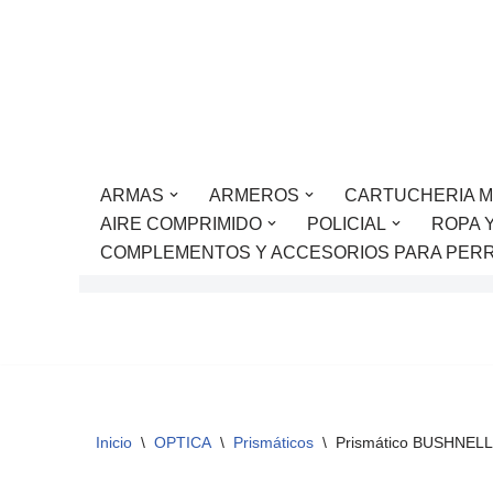
Saltar
al
contenido
ARMAS
ARMEROS
CARTUCHERIA M
AIRE COMPRIMIDO
POLICIAL
ROPA 
COMPLEMENTOS Y ACCESORIOS PARA PER
Inicio
\
OPTICA
\
Prismáticos
\
Prismático BUSHNELL