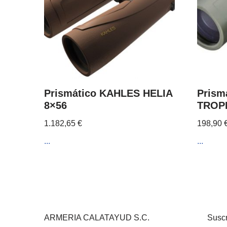
Prismático KAHLES HELIA
Prism
8×56
TROPH
1.182,65
€
198,90
...
...
ARMERIA CALATAYUD S.C.
Suscr