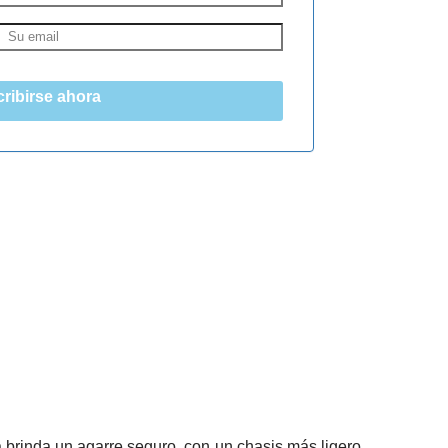
ribirse ahora
brinda un agarre seguro, con un chasis más ligero