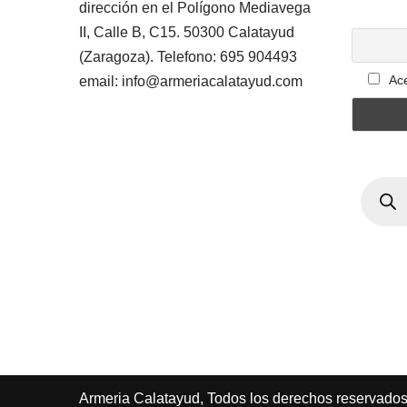
dirección en el Polígono Mediavega
II, Calle B, C15. 50300 Calatayud
(Zaragoza). Telefono: 695 904493
Ace
email: info@armeriacalatayud.com
Armeria Calatayud, Todos los derechos reservado