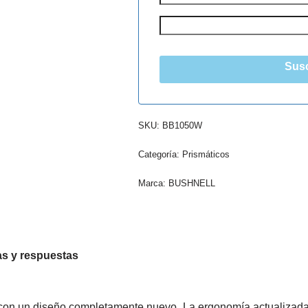
Susc
SKU:
BB1050W
Categoría:
Prismáticos
Marca:
BUSHNELL
s y respuestas
 con un diseño completamente nuevo. La ergonomía actualizada 