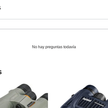
s
No hay preguntas todavía
s