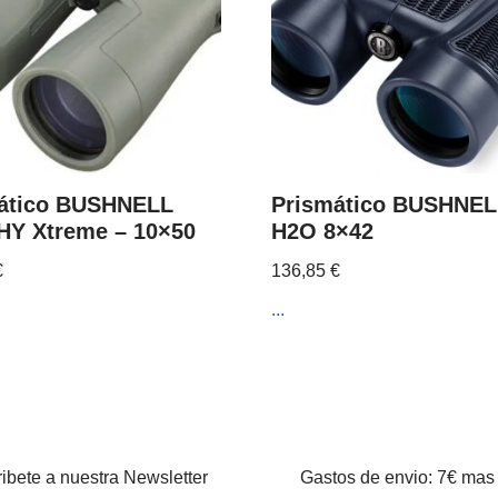
ático BUSHNELL
Prismático BUSHNEL
Y Xtreme – 10×50
H2O 8×42
€
136,85
€
...
ibete a nuestra Newsletter
Gastos de envio: 7€ mas