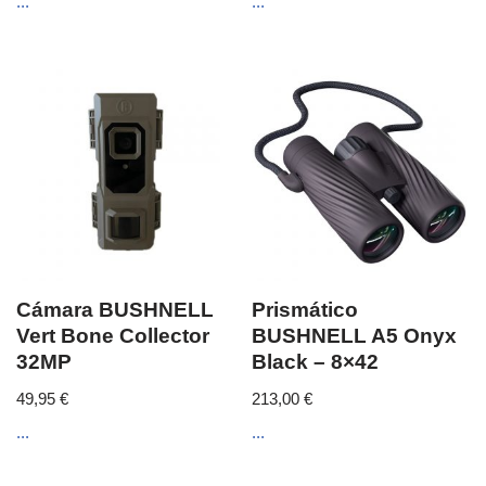
...
...
Cámara BUSHNELL
Prismático
Vert Bone Collector
BUSHNELL A5 Onyx
32MP
Black – 8×42
49,95
€
213,00
€
...
...