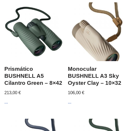
Prismático
Monocular
BUSHNELL A5
BUSHNELL A3 Sky
Cilantro Green – 8×42
Oyster Clay – 10×32
213,00
€
106,00
€
...
...