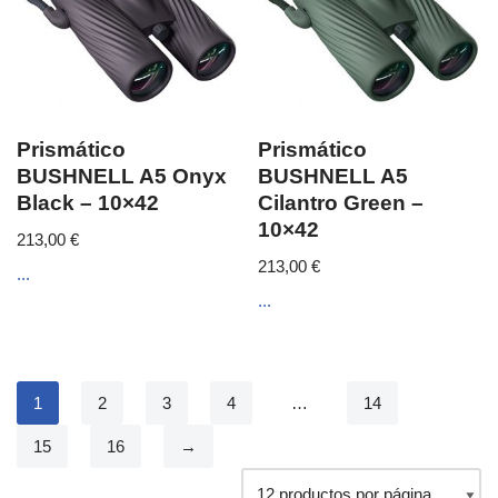
Prismático
Prismático
BUSHNELL A5 Onyx
BUSHNELL A5
Black – 10×42
Cilantro Green –
10×42
213,00
€
213,00
€
...
...
1
2
3
4
…
14
15
16
→