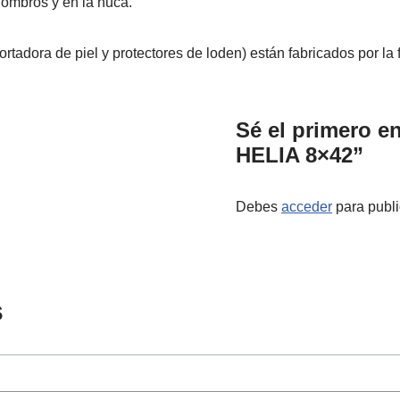
s hombros y en la nuca.
rtadora de piel y protectores de loden) están fabricados por la 
Sé el primero e
HELIA 8×42”
Debes
acceder
para publi
s