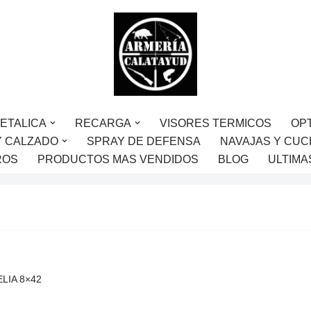
ETALICA
RECARGA
VISORES TERMICOS
OP
Y CALZADO
SPRAY DE DEFENSA
NAVAJAS Y CUC
ROS
PRODUCTOS MAS VENDIDOS
BLOG
ULTIMA
ELIA 8×42