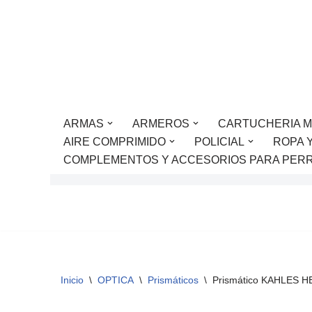
Saltar
al
contenido
ARMAS
ARMEROS
CARTUCHERIA M
AIRE COMPRIMIDO
POLICIAL
ROPA 
COMPLEMENTOS Y ACCESORIOS PARA PER
Inicio
\
OPTICA
\
Prismáticos
\
Prismático KAHLES H