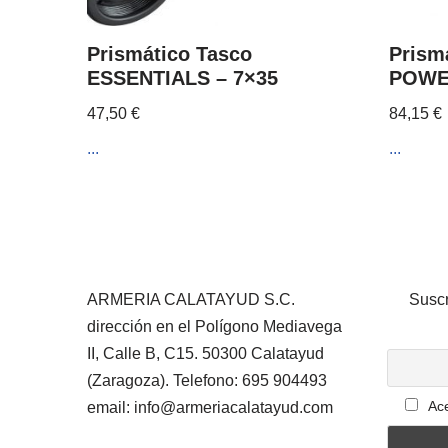
Prismático Tasco
Prism
ESSENTIALS – 7×35
POWE
47,50
€
84,15
€
...
...
ARMERIA CALATAYUD S.C.
Suscr
dirección en el Polígono Mediavega
II, Calle B, C15. 50300 Calatayud
(Zaragoza). Telefono: 695 904493
Ace
email: info@armeriacalatayud.com