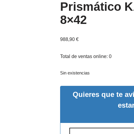
Prismático 
8×42
988,90
€
Total de ventas online: 0
Sin existencias
Quieres que te a
esta