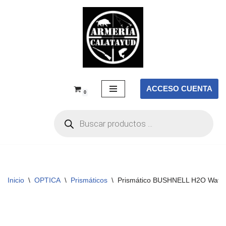
Saltar
al
contenido
ACCESO CUENTA
0
Inicio
\
OPTICA
\
Prismáticos
\
Prismático BUSHNELL H2O Water