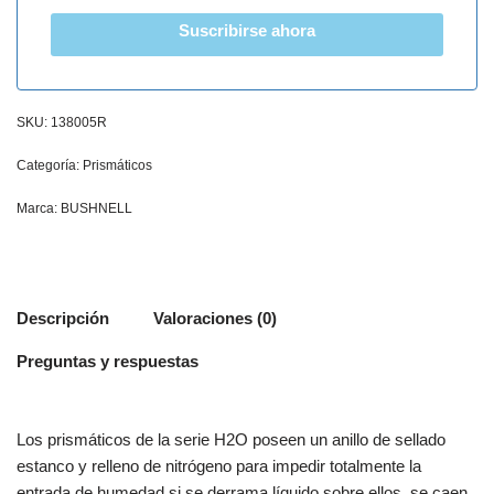
Suscribirse ahora
SKU:
138005R
Categoría:
Prismáticos
Marca:
BUSHNELL
Descripción
Valoraciones (0)
Preguntas y respuestas
Los prismáticos de la serie H2O poseen un anillo de sellado
estanco y relleno de nitrógeno para impedir totalmente la
entrada de humedad si se derrama líquido sobre ellos, se caen