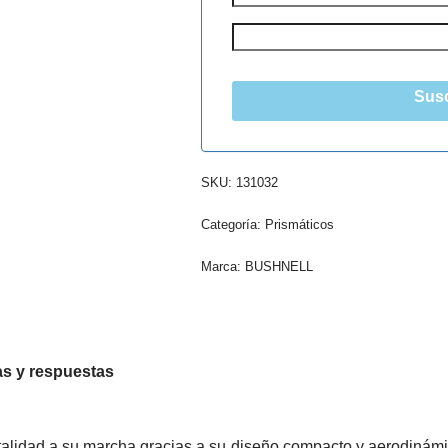
Susc
SKU:
131032
Categoría:
Prismáticos
Marca:
BUSHNELL
s y respuestas
alidad a su marcha gracias a su diseño compacto y aerodinámico