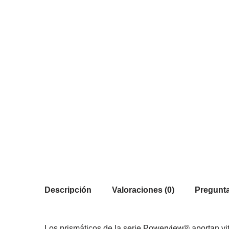
Descripción
Valoraciones (0)
Pregunta
Los prismáticos de la serie Powerview® aportan vit