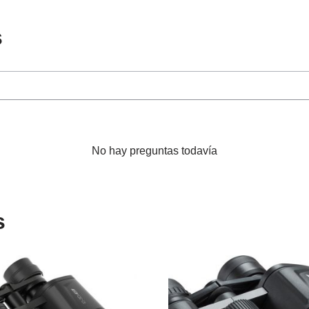
s
No hay preguntas todavía
s