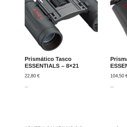
Prismático Tasco
Prism
ESSENTIALS – 8×21
ESSEN
22,80
€
104,50
...
...