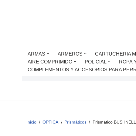
Saltar
al
contenido
ARMAS
ARMEROS
CARTUCHERIA M
AIRE COMPRIMIDO
POLICIAL
ROPA 
COMPLEMENTOS Y ACCESORIOS PARA PER
Inicio
\
OPTICA
\
Prismáticos
\
Prismático BUSHNEL