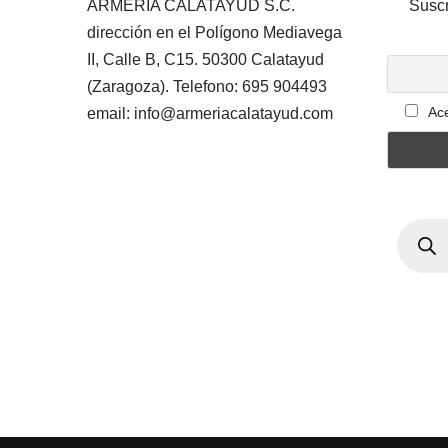
ARMERIA CALATAYUD S.C.
Suscr
dirección en el Polígono Mediavega
II, Calle B, C15. 50300 Calatayud
(Zaragoza). Telefono: 695 904493
Ace
email: info@armeriacalatayud.com