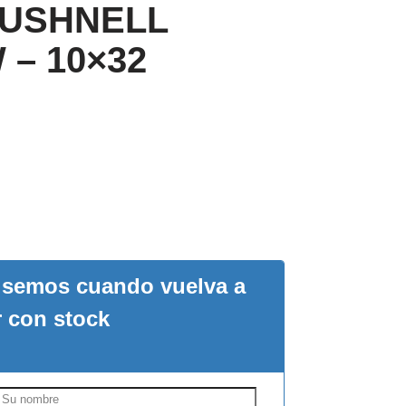
 BUSHNELL
– 10×32
visemos cuando vuelva a
r con stock