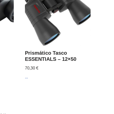
Prismático Tasco
ESSENTIALS – 12×50
70,30
€
...