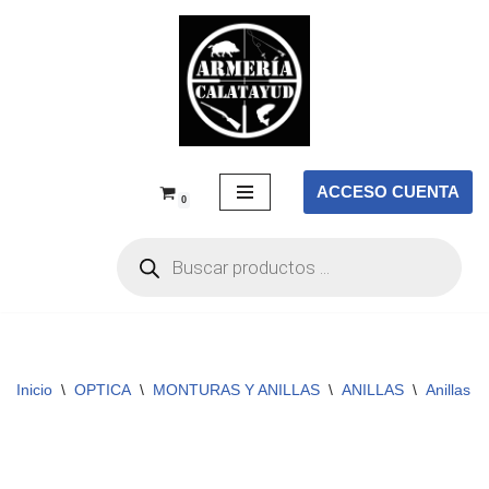
Saltar
al
contenido
ACCESO CUENTA
0
Inicio
\
OPTICA
\
MONTURAS Y ANILLAS
\
ANILLAS
\
Anillas