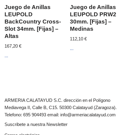
Juego de Anillas
Juego de Anillas
LEUPOLD
LEUPOLD PRW2
BackCountry Cross-
30mm. [Fijas] –
Slot 34mm. [Fijas] –
Medinas
Altas
112,10
€
167,20
€
...
...
ARMERIA CALATAYUD S.C. dirección en el Polígono
Mediavega II, Calle B, C15. 50300 Calatayud (Zaragoza).
Telefono: 695 904493 email: info@armeriacalatayud.com
Suscribete a nuestra Newsletter
Correo electrónico