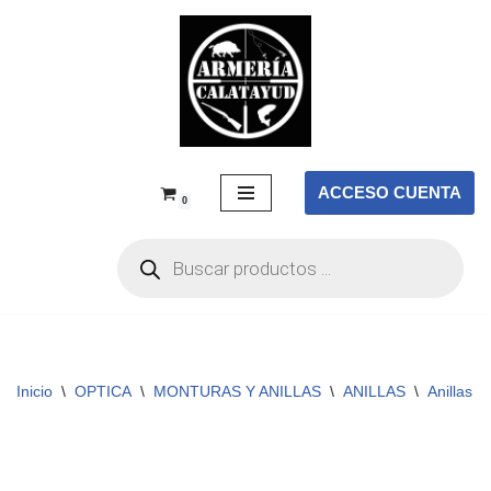
Saltar
al
contenido
ACCESO CUENTA
0
Inicio
\
OPTICA
\
MONTURAS Y ANILLAS
\
ANILLAS
\
Anillas