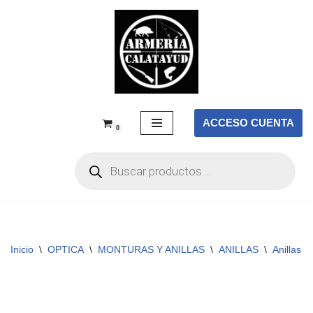
Saltar
al
contenido
ACCESO CUENTA
0
Inicio
\
OPTICA
\
MONTURAS Y ANILLAS
\
ANILLAS
\
Anillas