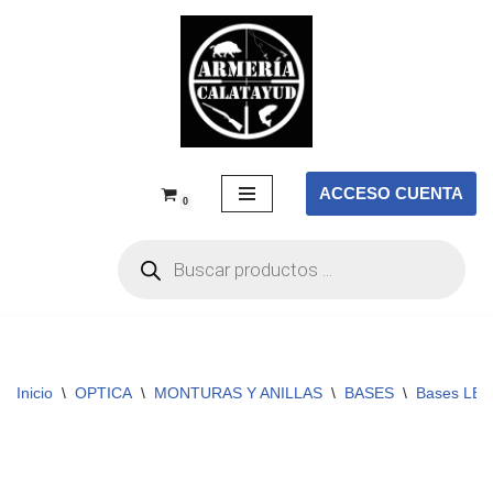
Saltar
al
contenido
ACCESO CUENTA
0
Inicio
\
OPTICA
\
MONTURAS Y ANILLAS
\
BASES
\
Bases LE