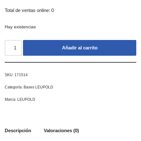
Total de ventas online: 0
Hay existencias
Añadir al carrito
SKU:
171514
Categoría:
Bases LEUPOLD
Marca:
LEUPOLD
Descripción
Valoraciones (0)