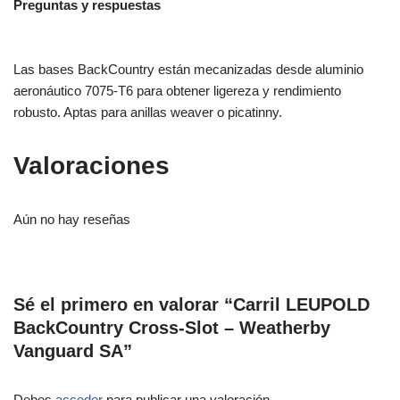
Preguntas y respuestas
Las bases BackCountry están mecanizadas desde aluminio
aeronáutico 7075-T6 para obtener ligereza y rendimiento
robusto. Aptas para anillas weaver o picatinny.
Valoraciones
Aún no hay reseñas
Sé el primero en valorar “Carril LEUPOLD
BackCountry Cross-Slot – Weatherby
Vanguard SA”
Debes
acceder
para publicar una valoración.