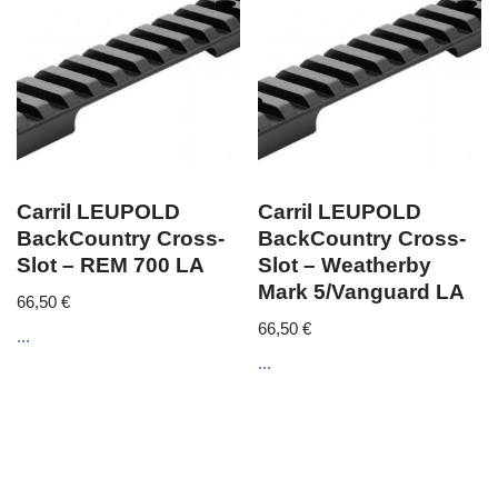
Carril LEUPOLD
Carril LEUPOLD
BackCountry Cross-
BackCountry Cross-
Slot – REM 700 LA
Slot – Weatherby
Mark 5/Vanguard LA
66,50
€
66,50
€
...
...