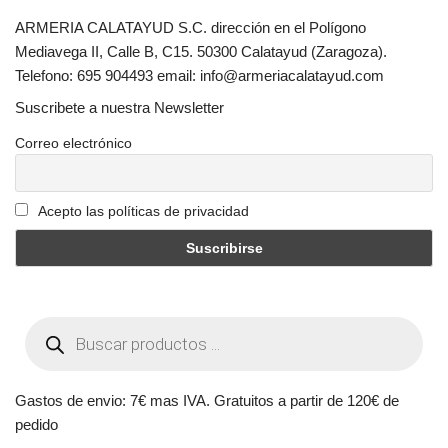
ARMERIA CALATAYUD S.C. dirección en el Polígono
Mediavega II, Calle B, C15. 50300 Calatayud (Zaragoza).
Telefono: 695 904493 email: info@armeriacalatayud.com
Suscribete a nuestra Newsletter
Correo electrónico
Acepto las políticas de privacidad
Gastos de envio: 7€ mas IVA. Gratuitos a partir de 120€ de
pedido