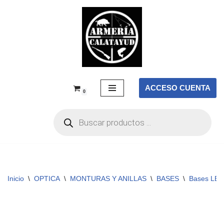
Saltar
al
contenido
ACCESO CUENTA
0
Inicio
\
OPTICA
\
MONTURAS Y ANILLAS
\
BASES
\
Bases LE