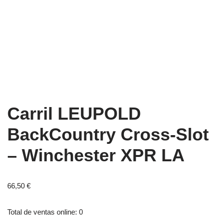
Carril LEUPOLD
BackCountry Cross-Slot
– Winchester XPR LA
66,50
€
Total de ventas online: 0