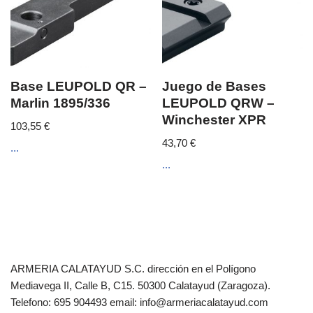
Base LEUPOLD QR –
Juego de Bases
Marlin 1895/336
LEUPOLD QRW –
Winchester XPR
103,55
€
43,70
€
...
...
ARMERIA CALATAYUD S.C. dirección en el Polígono
Mediavega II, Calle B, C15. 50300 Calatayud (Zaragoza).
Telefono: 695 904493 email: info@armeriacalatayud.com