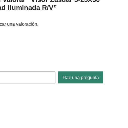
ad iluminada R/V”
car una valoración.
Haz una pregunta