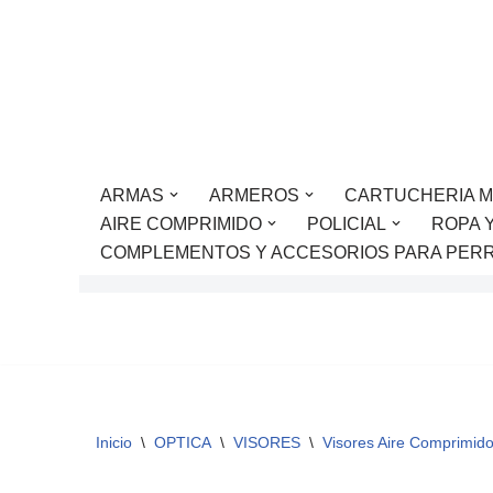
Saltar
al
contenido
ARMAS
ARMEROS
CARTUCHERIA M
AIRE COMPRIMIDO
POLICIAL
ROPA 
COMPLEMENTOS Y ACCESORIOS PARA PER
Inicio
\
OPTICA
\
VISORES
\
Visores Aire Comprimid