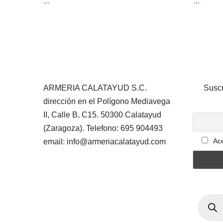
...
...
ARMERIA CALATAYUD S.C.
Suscr
dirección en el Polígono Mediavega
II, Calle B, C15. 50300 Calatayud
(Zaragoza). Telefono: 695 904493
Ace
email: info@armeriacalatayud.com