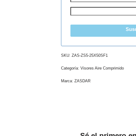
Susc
SKU:
ZAS-ZS5-25X50SF1
Categoría:
Visores Aire Comprimido
Marca:
ZASDAR
Sé el primero e