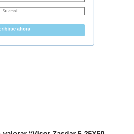
ribirse ahora
n valorar “Visor Zasdar 5-25X50