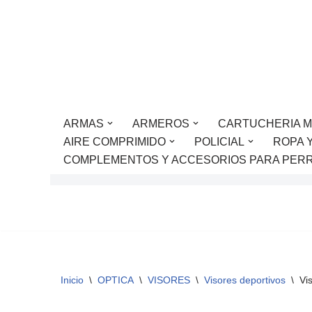
Saltar
al
contenido
ARMAS
ARMEROS
CARTUCHERIA M
AIRE COMPRIMIDO
POLICIAL
ROPA 
COMPLEMENTOS Y ACCESORIOS PARA PER
Inicio
\
OPTICA
\
VISORES
\
Visores deportivos
\
Vi