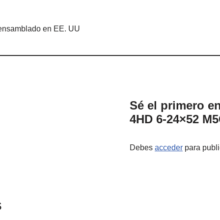
Sé el primero e
4HD 6-24×52 M5
Debes
acceder
para publi
s