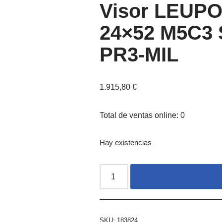
Visor LEUPO
24×52 M5C3 
PR3-MIL
1.915,80
€
Total de ventas online: 0
Hay existencias
SKU:
183824