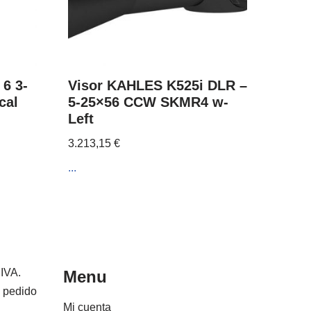
6 3-
Visor KAHLES K525i DLR –
cal
5-25×56 CCW SKMR4 w-
Left
3.213,15
€
...
 IVA.
Menu
e pedido
Mi cuenta