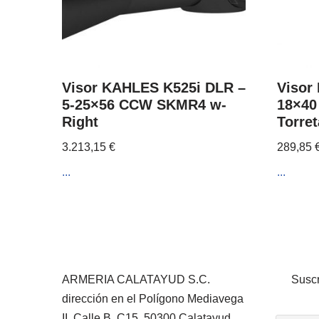
Visor KAHLES K525i DLR –
Visor
5-25×56 CCW SKMR4 w-
18×40
Right
Torre
3.213,15
€
289,85
...
...
ARMERIA CALATAYUD S.C.
Suscr
dirección en el Polígono Mediavega
II, Calle B, C15. 50300 Calatayud