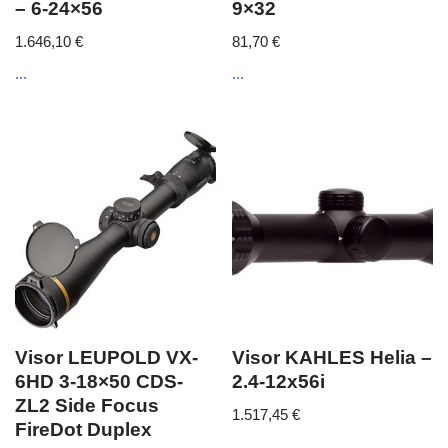
– 6-24×56
9×32
1.646,10
€
81,70
€
...
...
Visor LEUPOLD VX-
Visor KAHLES Helia –
6HD 3-18×50 CDS-
2.4-12x56i
ZL2 Side Focus
1.517,45
€
FireDot Duplex
...