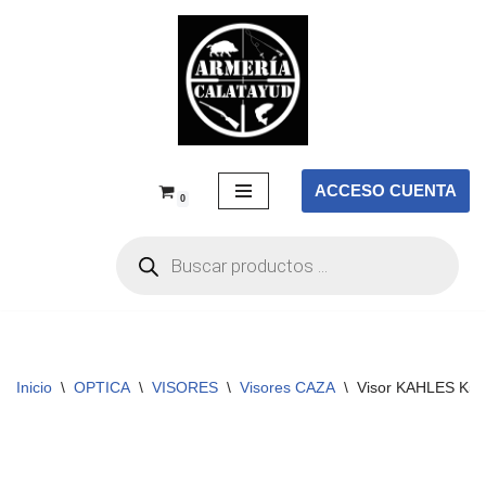
Saltar
al
contenido
ACCESO CUENTA
0
Inicio
\
OPTICA
\
VISORES
\
Visores CAZA
\
Visor KAHLES K52