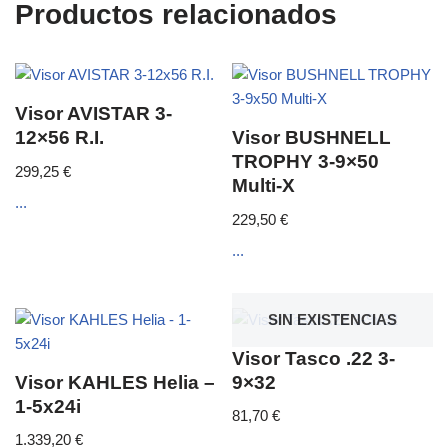
Productos relacionados
Visor AVISTAR 3-
12×56 R.I.
Visor BUSHNELL
TROPHY 3-9×50
299,25
€
Multi-X
...
229,50
€
...
SIN EXISTENCIAS
Visor Tasco .22 3-
Visor KAHLES Helia –
9×32
1-5x24i
81,70
€
1.339,20
€
...