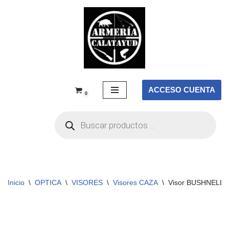
Saltar
al
contenido
ACCESO CUENTA
0
Inicio
\
OPTICA
\
VISORES
\
Visores CAZA
\
Visor BUSHNELL 