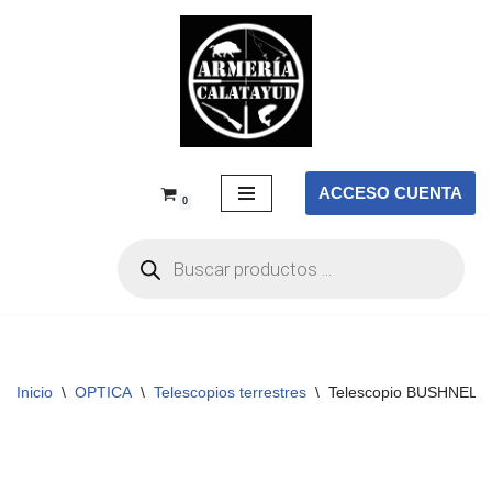
Saltar
al
contenido
ACCESO CUENTA
0
Inicio
\
OPTICA
\
Telescopios terrestres
\
Telescopio BUSHNELL E