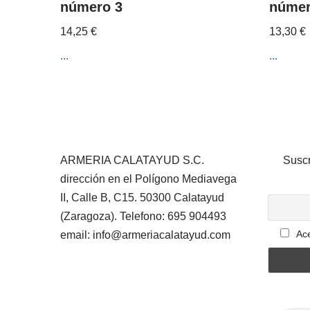
número 3
númer
14,25
€
13,30
€
...
...
ARMERIA CALATAYUD S.C.
Suscr
dirección en el Polígono Mediavega
II, Calle B, C15. 50300 Calatayud
(Zaragoza). Telefono: 695 904493
Ace
email: info@armeriacalatayud.com