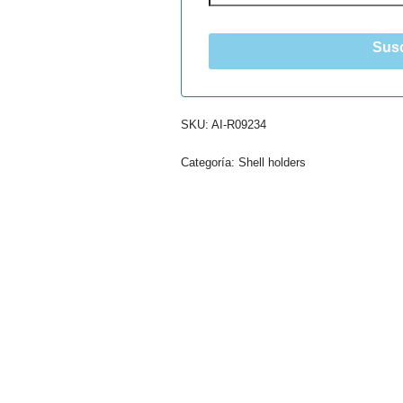
Susc
SKU:
AI-R09234
Categoría:
Shell holders