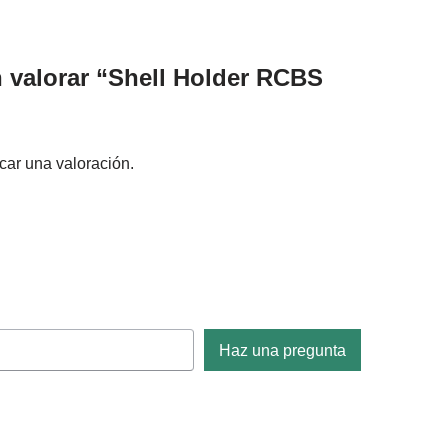
n valorar “Shell Holder RCBS
car una valoración.
Haz una pregunta