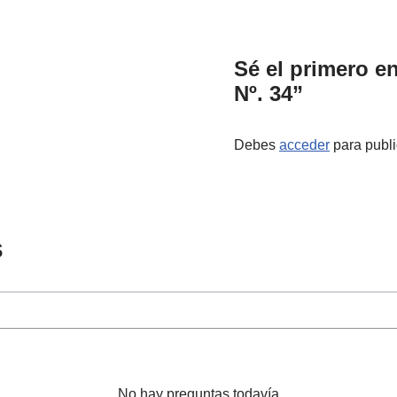
Sé el primero e
Nº. 34”
Debes
acceder
para publi
s
No hay preguntas todavía