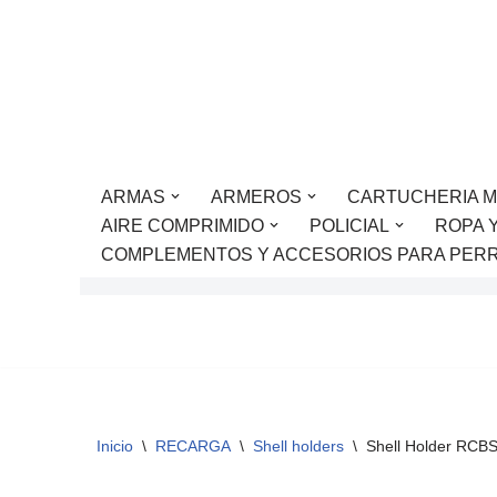
Saltar
al
contenido
ARMAS
ARMEROS
CARTUCHERIA M
AIRE COMPRIMIDO
POLICIAL
ROPA 
COMPLEMENTOS Y ACCESORIOS PARA PER
Inicio
\
RECARGA
\
Shell holders
\
Shell Holder RCBS