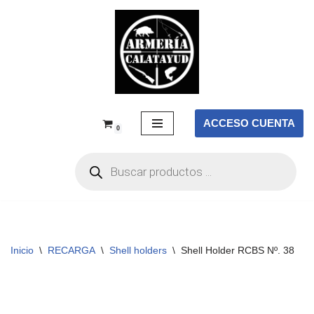
Saltar
al
contenido
ACCESO CUENTA
0
Inicio
\
RECARGA
\
Shell holders
\
Shell Holder RCBS Nº. 38