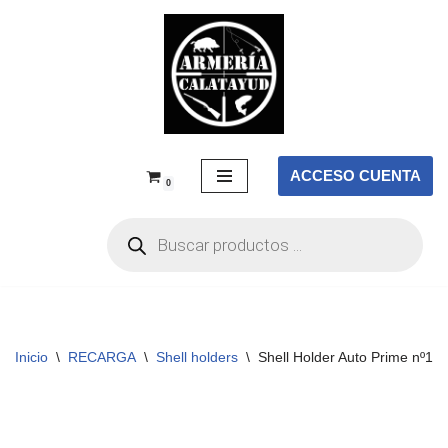
Saltar
al
contenido
ACCESO CUENTA
0
Inicio
\
RECARGA
\
Shell holders
\
Shell Holder Auto Prime nº11