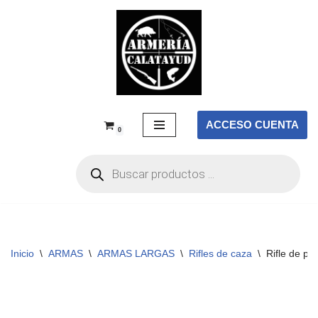
Saltar
al
contenido
ACCESO CUENTA
0
Inicio
\
ARMAS
\
ARMAS LARGAS
\
Rifles de caza
\
Rifle de p