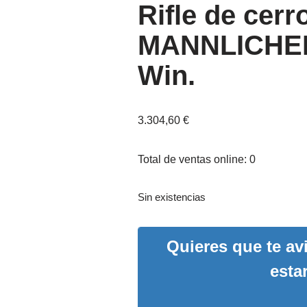
Rifle de cer
MANNLICHER 
Win.
3.304,60
€
Total de ventas online: 0
Sin existencias
Quieres que te a
esta