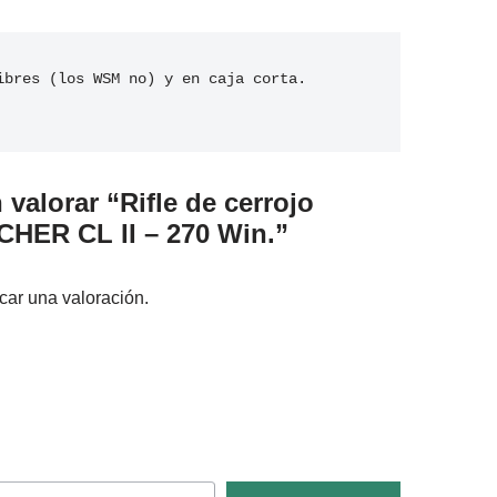
ibres (los WSM no) y en caja corta.

 valorar “Rifle de cerrojo
ER CL II – 270 Win.”
car una valoración.