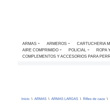
Saltar
al
contenido
ARMAS
ARMEROS
CARTUCHERIA M
AIRE COMPRIMIDO
POLICIAL
ROPA 
COMPLEMENTOS Y ACCESORIOS PARA PER
Inicio
\
ARMAS
\
ARMAS LARGAS
\
Rifles de caza
\