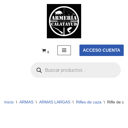
Saltar
al
contenido
ACCESO CUENTA
0
Inicio
\
ARMAS
\
ARMAS LARGAS
\
Rifles de caza
\
Rifle de c