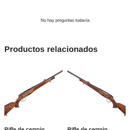
Rifle de cerrojo
Rifle de cerrojo
STEYR MANNLICHER
STEYR MANNLICHER
SM12 – 8x68S
CL II – 7mm. Rem.
Mag. (zurdo)
4.516,70
€
3.679,70
€
...
...