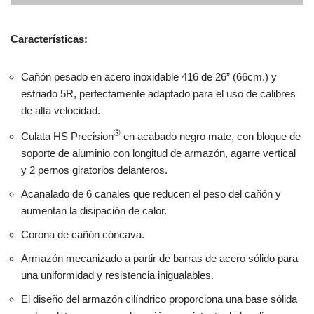
una uniformidad y resistencia inigualables.
El diseño del armazón cilíndrico proporciona una base sólida
en la culata para una colocación consistente de los disparos.
La cara del cerrojo empotrada se bloquea dentro de la
recámara avellanada del cañón que está rodeada por el
armazón, formando “tres anillos de acero” que encierran la
cabeza de la vaina para una resistencia incomparable.
El extractor integral está colocado en una ranura dentro del
borde de la cara del cerrojo, soportando uniformemente la
cabeza del cartucho.
®
Cantonera SuperCell
de Remington.
Cargador de tapa con bisagra.
Taladrado y dispuesto para montaje de óptica.
Equipado con soportes para anillas portafusil. (doble perno
giratorio frontal para montaje de bípode y correa).