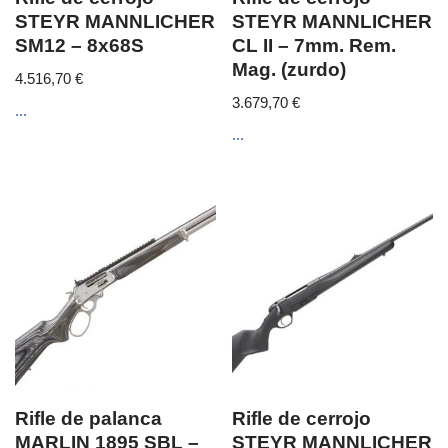
Rifle de palanca
Rifle de cerrojo
MARLIN 1895 SBL –
STEYR MANNLICHER
45-70 Govt.
PRO HUNTER c/m –
30-06
2.103,30
€
1.391,90
€
...
...