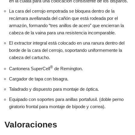
Valoraciones
Aún no hay reseñas
Sé el primero en valorar “Rifle de cerrojo
REMINGTON 700 Sendero SF II – 300 Win.
Mag.”
Debes
acceder
para publicar una valoración.
Preguntas y respuestas