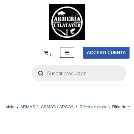
Saltar
al
contenido
ACCESO CUENTA
0
Inicio
\
ARMAS
\
ARMAS LARGAS
\
Rifles de caza
\
Rifle de c