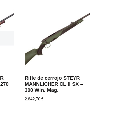
YR
Rifle de cerrojo STEYR
 270
MANNLICHER CL II SX –
300 Win. Mag.
2.842,70
€
...