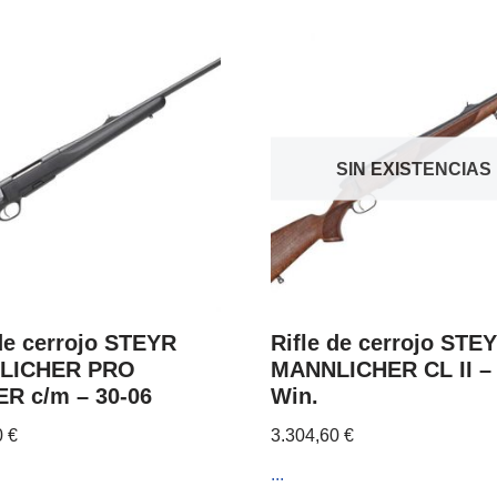
SIN EXISTENCIAS
 de cerrojo STEYR
Rifle de cerrojo STE
LICHER PRO
MANNLICHER CL II –
R c/m – 30-06
Win.
0
€
3.304,60
€
...