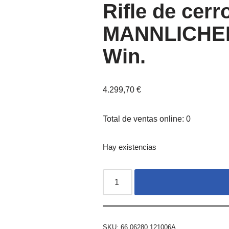
Rifle de cer
MANNLICHER 
Win.
4.299,70
€
Total de ventas online: 0
Hay existencias
SKU:
66.06280.121006A