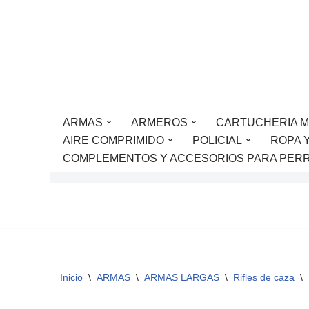
Saltar
al
contenido
ARMAS
ARMEROS
CARTUCHERIA M
AIRE COMPRIMIDO
POLICIAL
ROPA 
COMPLEMENTOS Y ACCESORIOS PARA PER
Inicio
\
ARMAS
\
ARMAS LARGAS
\
Rifles de caza
\