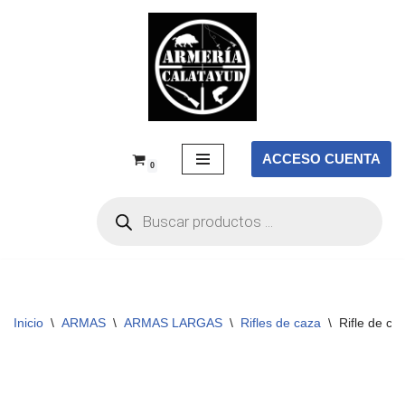
Saltar
al
contenido
ACCESO CUENTA
0
Inicio
\
ARMAS
\
ARMAS LARGAS
\
Rifles de caza
\
Rifle de c