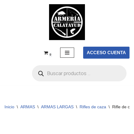
Saltar
al
contenido
ACCESO CUENTA
0
Inicio
\
ARMAS
\
ARMAS LARGAS
\
Rifles de caza
\
Rifle de c