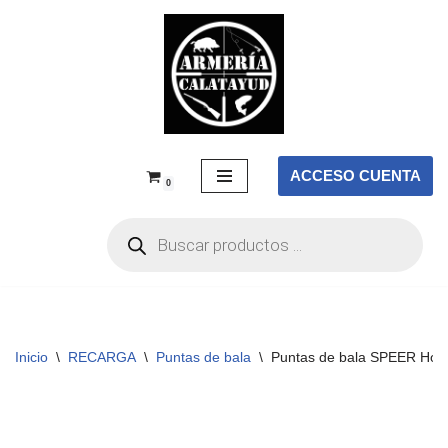
Saltar
al
contenido
ACCESO CUENTA
0
Inicio
\
RECARGA
\
Puntas de bala
\
Puntas de bala SPEER Hot-