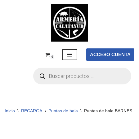
Saltar
al
contenido
ACCESO CUENTA
0
Inicio
\
RECARGA
\
Puntas de bala
\
Puntas de bala BARNES LRX