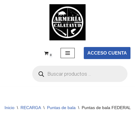
Saltar
al
contenido
ACCESO CUENTA
0
Inicio
\
RECARGA
\
Puntas de bala
\
Puntas de bala FEDERAL Fu