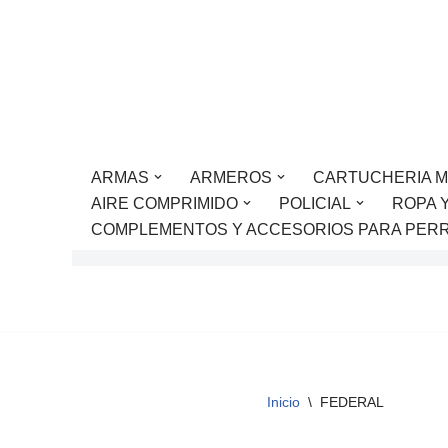
Saltar
al
contenido
ARMAS
ARMEROS
CARTUCHERIA M
AIRE COMPRIMIDO
POLICIAL
ROPA 
COMPLEMENTOS Y ACCESORIOS PARA PER
Inicio
\
FEDERAL