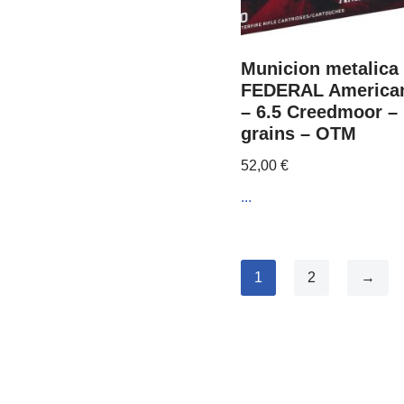
Municion metalica
FEDERAL American
– 6.5 Creedmoor –
grains – OTM
52,00
€
...
1
2
→