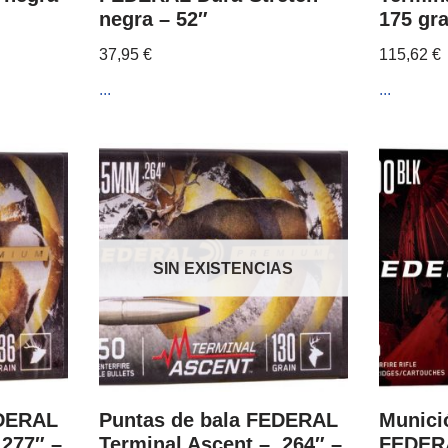
negra – 52″
175 gra
37,95
€
115,62
€
...
...
SIN EXISTENCIAS
EDERAL
Puntas de bala FEDERAL
Munici
.277″ –
Terminal Ascent – .264″ –
FEDERA