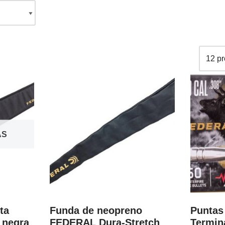
AS
ta
Funda de neopreno
Puntas
 negra
FEDERAL Dura-Stretch
Termina