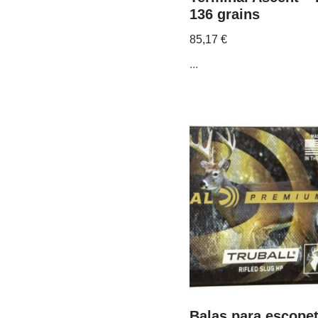
136 grains
85,17
€
...
Balas para escopet