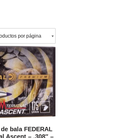
 de bala FEDERAL
l Ascent – .308″ –