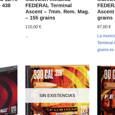
 438
FEDERAL Terminal
FEDERA
Ascent – 7mm. Rem. Mag.
Ascent 
– 155 grains
grains
110,00
€
87,00
€
...
La munic
Terminal 
grains es 
SIN EXISTENCIAS