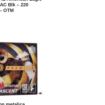
AAC Blk – 220
 – OTM
on metalica