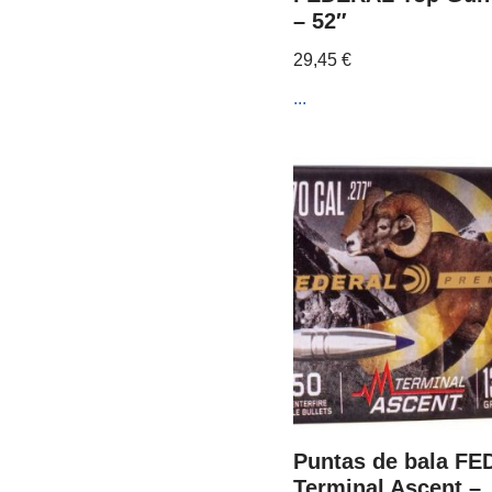
– 52″
29,45
€
...
Puntas de bala F
Terminal Ascent – 