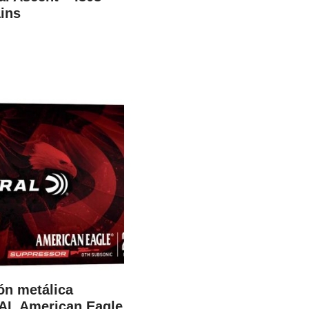
ins
ón metálica
L American Eagle