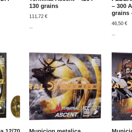
130 grains
– 300 
grains
111,72
€
46,50
€
...
...
a 12/70
Municion metalica
Munici