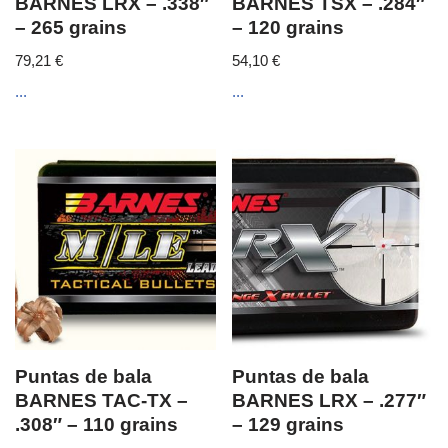
BARNES LRX – .338″
BARNES TSX – .284″
– 265 grains
– 120 grains
79,21
€
54,10
€
...
...
Puntas de bala
Puntas de bala
BARNES TAC-TX –
BARNES LRX – .277″
.308″ – 110 grains
– 129 grains