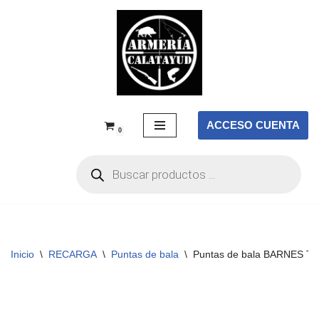
Saltar
al
contenido
ACCESO CUENTA
0
Inicio
\
RECARGA
\
Puntas de bala
\
Puntas de bala BARNES TAC