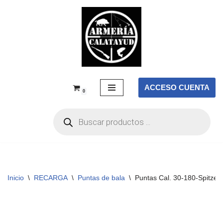
Saltar
al
contenido
ACCESO CUENTA
0
Inicio
\
RECARGA
\
Puntas de bala
\
Puntas Cal. 30-180-Spitzer N